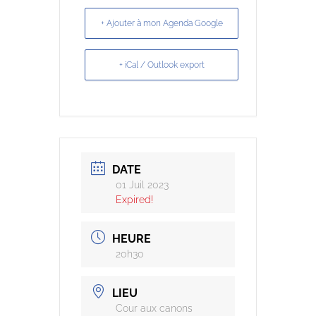
+ Ajouter à mon Agenda Google
+ iCal / Outlook export
DATE
01 Juil 2023
Expired!
HEURE
20h30
LIEU
Cour aux canons