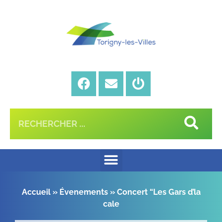
Accueil
»
Évenements
»
Concert “Les Gars d’la
cale