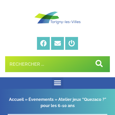
Accueil
»
Évenements
»
Atelier jeux “Quezaco ?”
pour les 6-10 ans