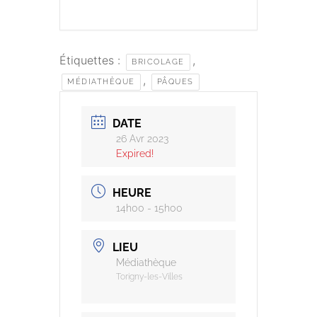
Étiquettes :
,
BRICOLAGE
,
MÉDIATHÈQUE
PÂQUES
DATE
26 Avr 2023
Expired!
HEURE
14h00 - 15h00
LIEU
Médiathèque
Torigny-les-Villes