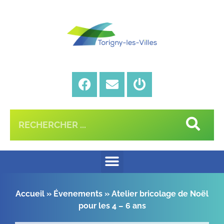
Accueil
»
Évenements
»
Atelier bricolage de Noël
pour les 4 – 6 ans