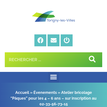
Accueil
»
Évenements
»
Atelier bricolage
“Pâques” pour les 4 – 6 ans – sur inscription au
02-33-56-73-15