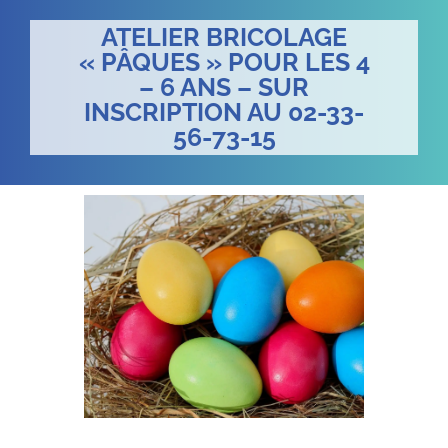
ATELIER BRICOLAGE
« PÂQUES » POUR LES 4
– 6 ANS – SUR
INSCRIPTION AU 02-33-
56-73-15