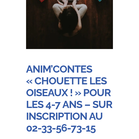
ANIM’CONTES
« CHOUETTE LES
OISEAUX ! » POUR
LES 4-7 ANS – SUR
INSCRIPTION AU
02-33-56-73-15