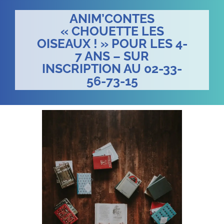
ANIM’CONTES
« CHOUETTE LES
OISEAUX ! » POUR LES 4-
7 ANS – SUR
INSCRIPTION AU 02-33-
56-73-15