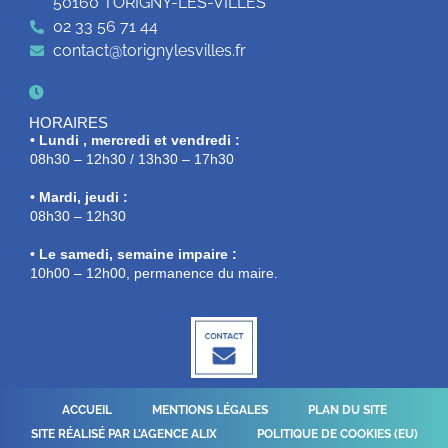
50160 TORIGNY-LES-VILLES
02 33 56 71 44
contact@torignylesvilles.fr
HORAIRES
• Lundi , mercredi et vendredi :
08h30 – 12h30 / 13h30 – 17h30
• Mardi, jeudi :
08h30 – 12h30
• Le samedi, semaine impaire :
10h00 – 12h00, permanence du maire.
ACCUEIL
MENTIONS LÉGALES
PLAN DU SITE
SITE RÉALISÉ PAR L’AGENCE ALIX
POLITIQUE DE COOKIES (EU)