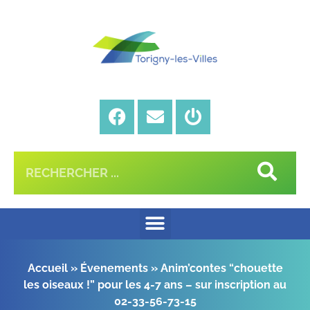
Accueil
»
Évenements
»
Anim’contes “chouette
les oiseaux !” pour les 4-7 ans – sur inscription au
02-33-56-73-15