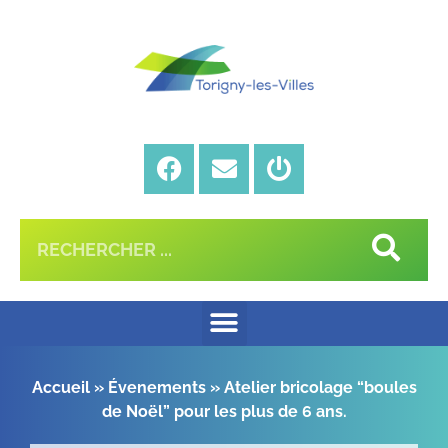
Accueil
»
Évenements
»
Atelier bricolage “boules
de Noël” pour les plus de 6 ans.