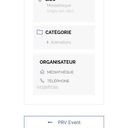
Médiathèque
Torigny-les-Villes
CATÉGORIE
Animations
ORGANISATEUR
MÉDIATHÈQUE
TÉLÉPHONE
0233567315
PRV Event