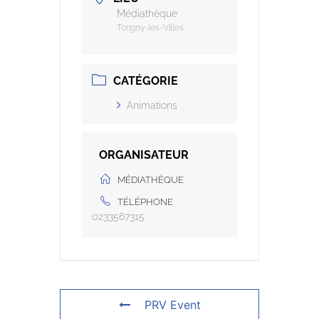
Médiathèque
Torigny-les-Villes
CATÉGORIE
Animations
ORGANISATEUR
MÉDIATHÈQUE
TÉLÉPHONE
0233567315
PRV Event