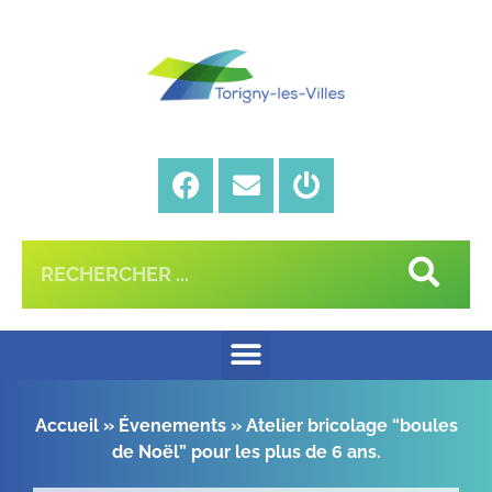
Accueil
»
Évenements
»
Atelier bricolage “boules
de Noël” pour les plus de 6 ans.