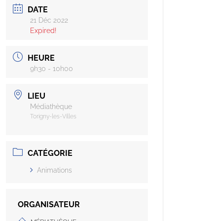
DATE
21 Déc 2022
Expired!
HEURE
9h30 - 10h00
LIEU
Médiathèque
Torigny-les-Villes
CATÉGORIE
Animations
ORGANISATEUR