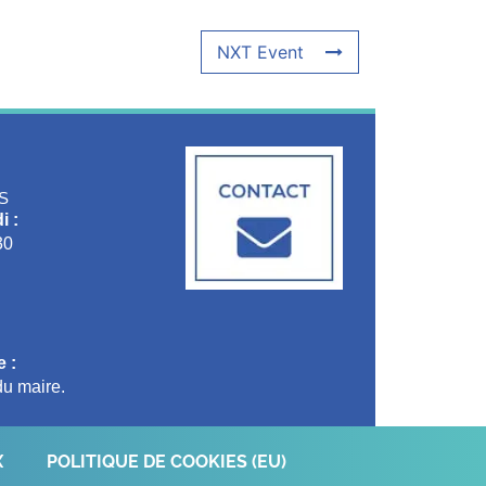
NXT Event
S
i :
30
 :
u maire.
X
POLITIQUE DE COOKIES (EU)