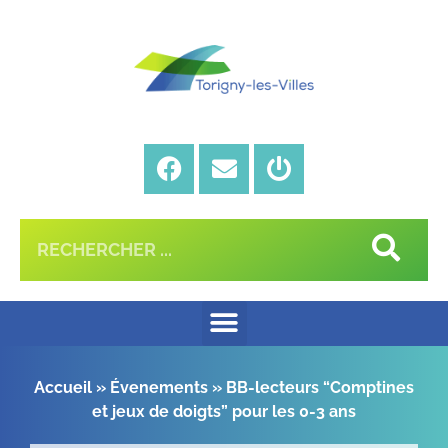
Accueil
»
Évenements
»
BB-lecteurs “Comptines
et jeux de doigts” pour les 0-3 ans