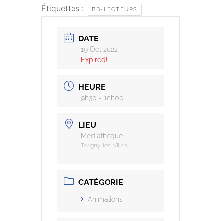
Étiquettes :
BB-LECTEURS
DATE
19 Oct 2022
Expired!
HEURE
9h30 - 10h00
LIEU
Médiathèque
Torigny-les-Villes
CATÉGORIE
Animations