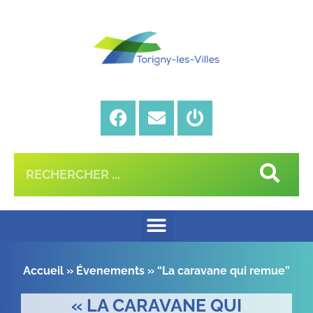
Accueil
»
Évenements
»
“La caravane qui remue”
« LA CARAVANE QUI