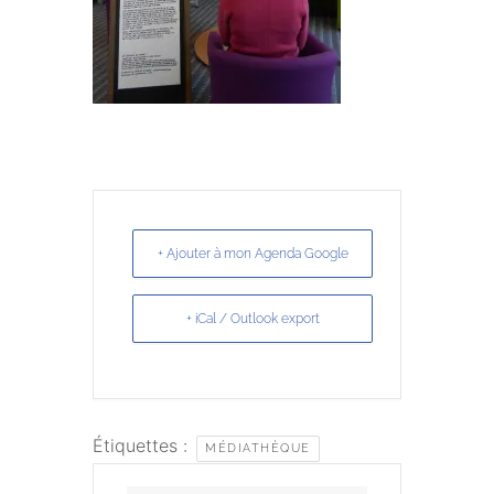
+ Ajouter à mon Agenda Google
+ iCal / Outlook export
Étiquettes :
MÉDIATHÈQUE