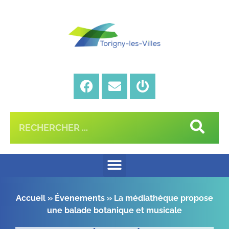
Accueil
»
Évenements
»
La médiathèque propose
une balade botanique et musicale