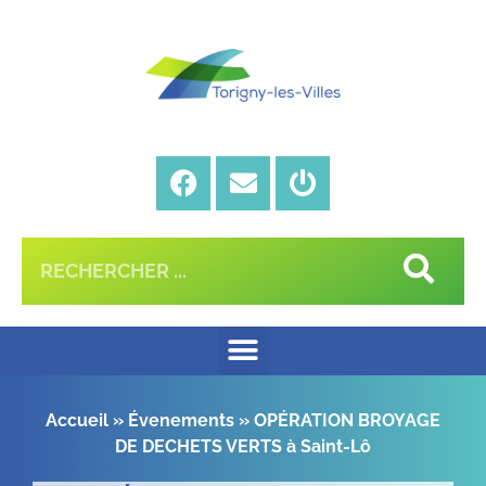
Accueil
»
Évenements
»
OPÉRATION BROYAGE
DE DECHETS VERTS à Saint-Lô