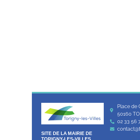
Place de 
50160 TO
02 33 56 
contact@to
SITE DE LA MAIRIE DE
TORIGNY-LES-VILLES