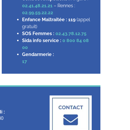
02.41.48.21.21
– Rennes :
02.99.59.22.22
Enfance Maltraitée :
119
(appel
gratuit)
SOS Femmes :
02.43.78.12.75
Sida info service :
0 800 84 08
00
Gendarmerie :
17
i :
30