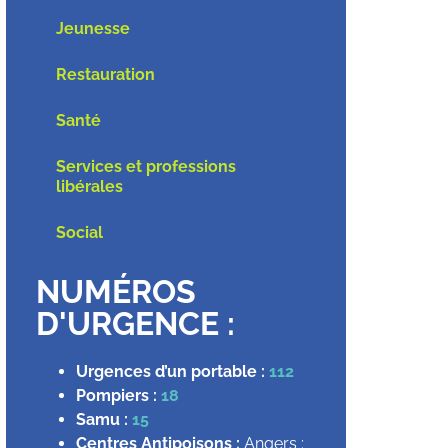
Jeunesse
Restauration
Santé
Services et professions
libérales
Social
NUMÉROS
D'URGENCE :
Urgences d’un portable :
112
Pompiers :
18
Samu :
15
Centres Antipoisons :
Angers :