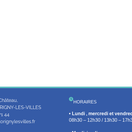
Château,
HORAIRES
RIGNY-LES-VILLES
• Lundi , mercredi et vendred
71 44
08h30 – 12h30 / 13h30 – 17h
rignylesvilles.fr