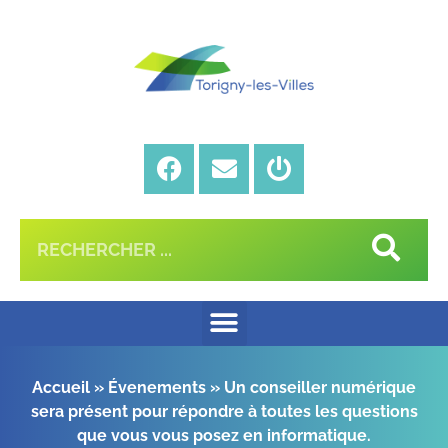
Accueil
»
Évenements
»
Un conseiller numérique
sera présent pour répondre à toutes les questions
que vous vous posez en informatique.