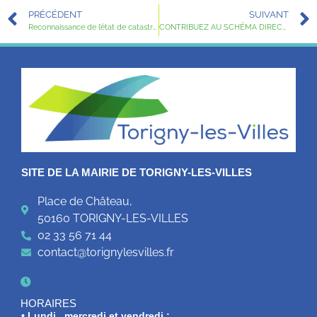
PRÉCÉDENT
SUIVANT
Reconnaissance de l’état de catastrophe naturelle entre le 3 et le 5 juin 2022
CONTRIBUEZ AU SCHÉMA DIRECTEUR DES ÉNERGIES EN PARTICIPANT À L’ENQUÊTE CITOYENNE !
SITE DE LA MAIRIE DE TORIGNY-LES-VILLES
Place de Château,
50160 TORIGNY-LES-VILLES
02 33 56 71 44
contact@torignylesvilles.fr
HORAIRES
• Lundi , mercredi et vendredi :