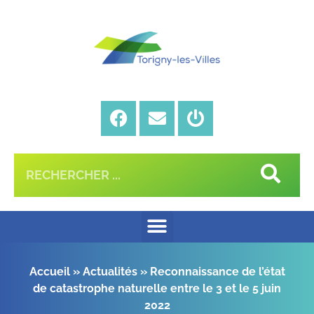
Accueil
»
Actualités
»
Reconnaissance de l’état
de catastrophe naturelle entre le 3 et le 5 juin
2022