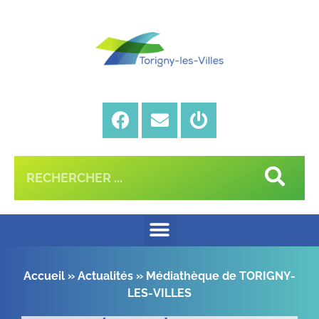
Accueil
»
Actualités
»
Médiathèque de TORIGNY-
LES-VILLES