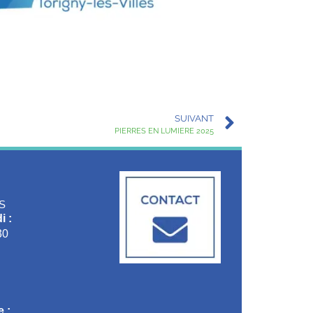
SUIVANT
PIERRES EN LUMIERE 2025
S
i :
30
 :