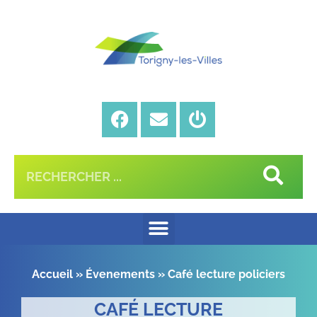
Accueil
»
Évenements
»
Café lecture policiers
CAFÉ LECTURE