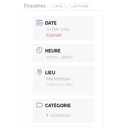
Étiquettes :
,
CAFÉ
LECTURE
DATE
20 Déc 2022
Expired!
HEURE
17h00 - 18h00
LIEU
Médiathèque
Torigny-les-Villes
CATÉGORIE
Animations