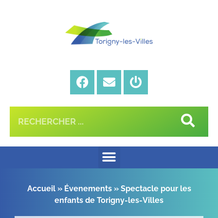
Accueil
»
Évenements
»
Spectacle pour les
enfants de Torigny-les-Villes