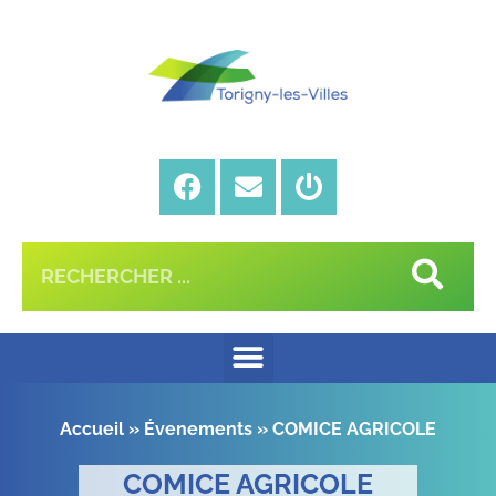
Accueil
»
Évenements
»
COMICE AGRICOLE
COMICE AGRICOLE