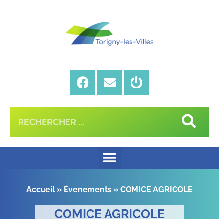
Accueil
»
Évenements
»
COMICE AGRICOLE
COMICE AGRICOLE