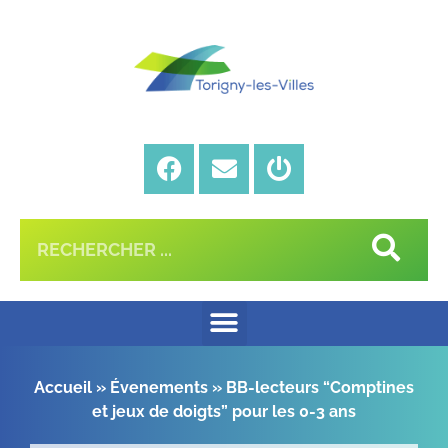
Accueil
»
Évenements
»
BB-lecteurs “Comptines
et jeux de doigts” pour les 0-3 ans