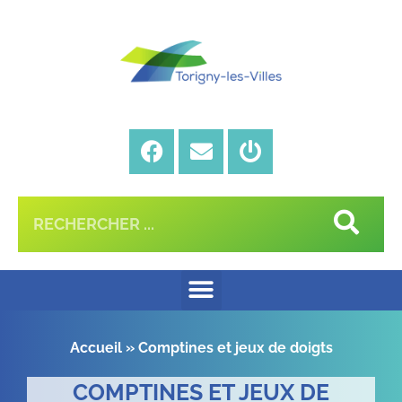
Accueil
»
Comptines et jeux de doigts
COMPTINES ET JEUX DE