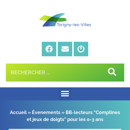
Accueil
»
Évenements
»
BB-lecteurs “Comptines
et jeux de doigts” pour les 0-3 ans