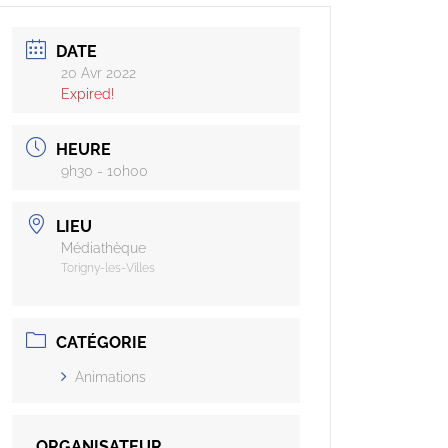
DATE
20 Avr 2022
Expired!
HEURE
9h30 - 10h00
LIEU
Médiathèque
Torigny-les-Villes
CATÉGORIE
Animations
ORGANISATEUR