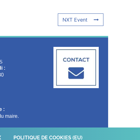
NXT Event
S
i :
30
 :
u maire.
X
POLITIQUE DE COOKIES (EU)