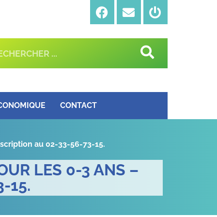
ÉCONOMIQUE
CONTACT
nscription au 02-33-56-73-15.
OUR LES 0-3 ANS –
-15.