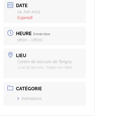
DATE
24 Juin 2023
Expired!
HEURE
Entrée libre
9h00 - 17h00
LIEU
Centre de secours de Torigny
3 rue du Secours, Torigny-les-Villes
CATÉGORIE
Animations