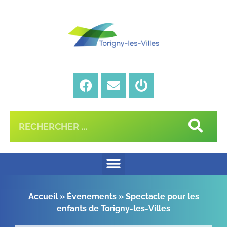
Accueil
»
Évenements
»
Spectacle pour les
enfants de Torigny-les-Villes