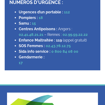
NUMÉROS D'URGENCE :
Urgences d’un portable :
112
Pompiers :
18
Samu :
15
Centres Antipoisons :
Angers :
02.41.48.21.21
– Rennes :
02.99.59.22.22
Enfance Maltraitée :
119
(appel gratuit)
SOS Femmes :
02.43.78.12.75
Sida info service :
0 800 84 08 00
Gendarmerie :
17