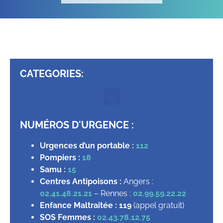
CATEGORIES:
NUMÉROS D'URGENCE :
Urgences d’un portable :
112
Pompiers :
18
Samu :
15
Centres Antipoisons :
Angers :
02.41.48.21.21
– Rennes :
02.99.59.22.22
Enfance Maltraitée :
119
(appel gratuit)
SOS Femmes :
02.43.78.12.75