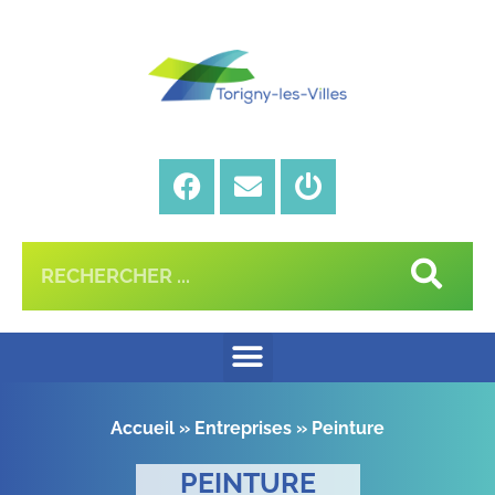
Accueil
»
Entreprises
»
Peinture
PEINTURE