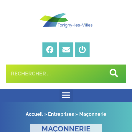
Accueil
»
Entreprises
»
Maçonnerie
MAÇONNERIE