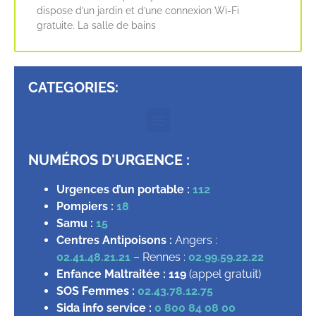
dispose d’un jardin et d’une connexion Wi-Fi
gratuite. La salle de bains
CATEGORIES:
NUMÉROS D'URGENCE :
Urgences d’un portable :
112
Pompiers :
18
Samu :
15
Centres Antipoisons :
Angers :
02.41.48.21.21
– Rennes :
02.99.59.22.22
Enfance Maltraitée :
119
(appel gratuit)
SOS Femmes :
02.43.78.12.75
Sida info service :
0 800 84 08 00