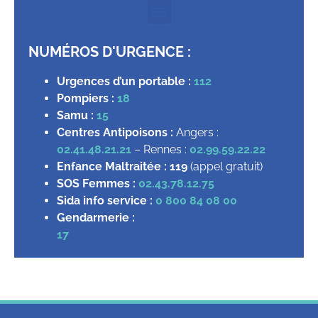
NUMÉROS D'URGENCE :
Urgences d’un portable :
112
Pompiers :
18
Samu :
15
Centres Antipoisons :
Angers :
02.41.48.21.21
– Rennes :
02.99.59.22.22
Enfance Maltraitée :
119
(appel gratuit)
SOS Femmes :
02.43.78.12.75
Sida info service :
0 800 84 08 00
Gendarmerie :
17