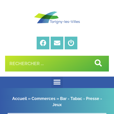
Accueil
»
Commerces
»
Bar - Tabac - Presse -
Jeux