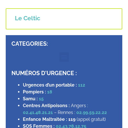
Le Celtic
CATEGORIES:
NUMÉROS D'URGENCE :
Urgences d’un portable :
112
Pompiers :
18
Samu :
15
Centres Antipoisons :
Angers :
02.41.48.21.21
– Rennes :
02.99.59.22.22
Enfance Maltraitée :
119
(appel gratuit)
SOS Femmes :
02.43.78.12.75