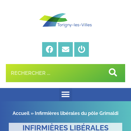
Accueil
»
Infirmières libérales du pôle Grimaldi
INFIRMIÈRES LIBÉRALES