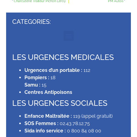
Charcuterie Traiteur Pichon Leroy
PM Autos
CATEGORIES:
LES URGENCES MEDICALES
Urgences d’un portable :
112
Pompiers :
18
Samu :
15
Centres Antipoisons
LES URGENCES SOCIALES
Enfance Maltraitée :
119 (appel gratuit)
SOS Femmes :
02.43.78.12.75
Sida info service :
0 800 84 08 00