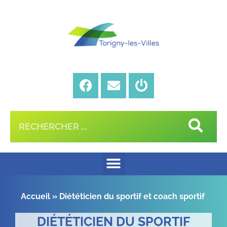
Accueil
»
Diététicien du sportif et coach sportif
DIÉTÉTICIEN DU SPORTIF