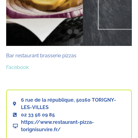
Bar restaurant brasserie pizzas
Facebook
6 rue de la république, 50160 TORIGNY-
LES-VILLES
02 33 56 09 85
https://www.restaurant-pizza-
torignisurvire.fr/