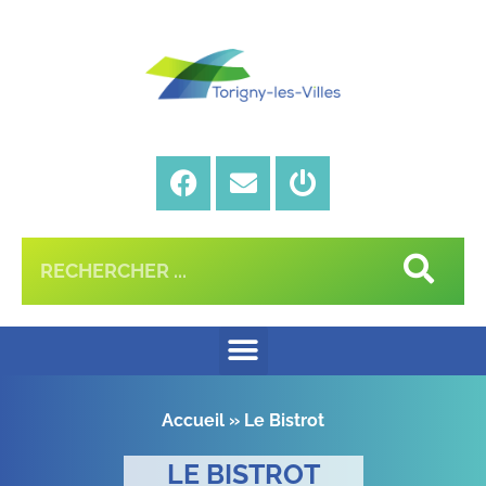
Accueil
»
Le Bistrot
LE BISTROT