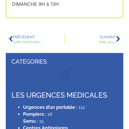
DIMANCHE 9H à 13H
PRÉCÉDENT
SUIVANT
CAPA PHOTO 1827
SARL V.A.L.J
CATEGORIES:
LES URGENCES MEDICALES
Urgences d’un portable :
112
Pompiers :
18
Samu :
15
Centres Antipoisons