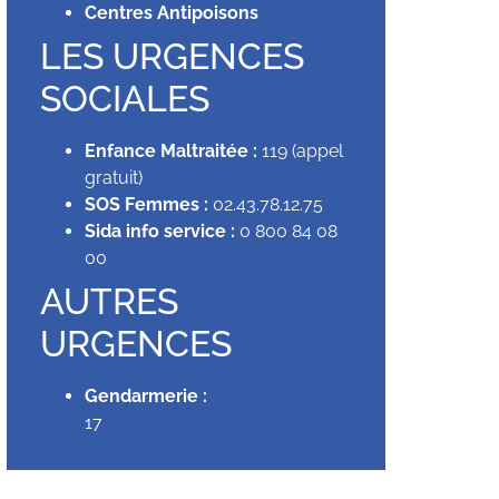
Centres Antipoisons
LES URGENCES
SOCIALES
Enfance Maltraitée :
119 (appel
gratuit)
SOS Femmes :
02.43.78.12.75
Sida info service :
0 800 84 08
00
AUTRES
URGENCES
Gendarmerie :
17