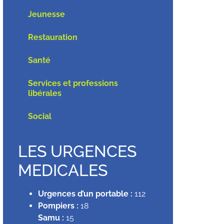
Jeunesse
Restauration
Santé
Services et professions
libérales
Social
LES URGENCES
MEDICALES
Urgences d’un portable :
112
Pompiers :
18
Samu :
15