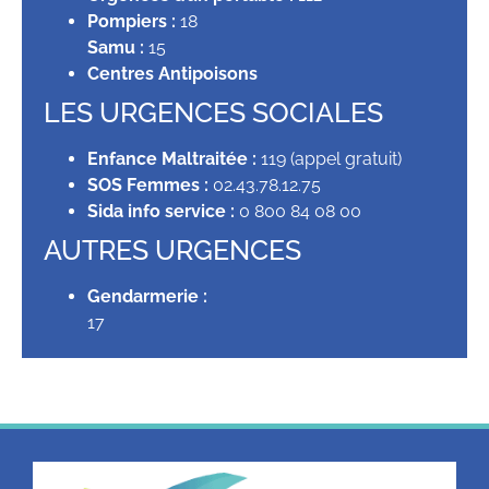
Pompiers :
18
Samu :
15
Centres Antipoisons
LES URGENCES SOCIALES
Enfance Maltraitée :
119 (appel gratuit)
SOS Femmes :
02.43.78.12.75
Sida info service :
0 800 84 08 00
AUTRES URGENCES
Gendarmerie :
17