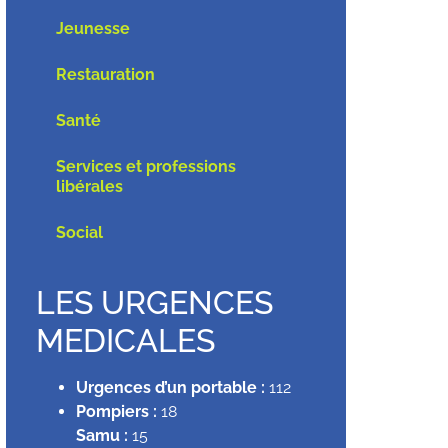
Jeunesse
Restauration
Santé
Services et professions
libérales
Social
LES URGENCES
MEDICALES
Urgences d’un portable :
112
Pompiers :
18
Samu :
15