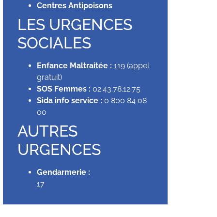
Centres Antipoisons
LES URGENCES
SOCIALES
Enfance Maltraitée :
119 (appel
gratuit)
SOS Femmes :
02.43.78.12.75
Sida info service :
0 800 84 08
00
AUTRES
URGENCES
Gendarmerie :
17