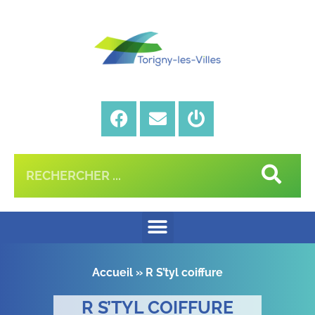
Accueil
»
R S’tyl coiffure
R S’TYL COIFFURE