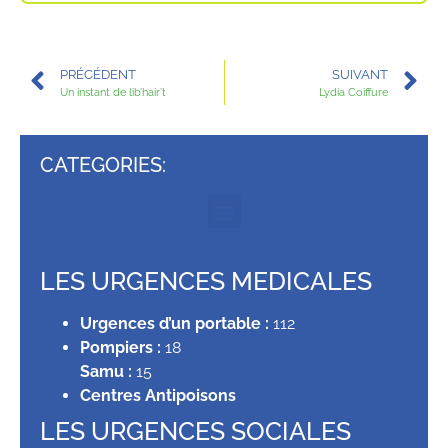
PRÉCÉDENT
SUIVANT
Un instant de lib’hair’t
Lydia Coiffure
CATEGORIES:
LES URGENCES MEDICALES
Urgences d’un portable :
112
Pompiers :
18
Samu :
15
Centres Antipoisons
LES URGENCES SOCIALES