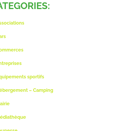
ATEGORIES:
ssociations
ars
ommerces
ntreprises
quipements sportifs
ébergement – Camping
airie
édiathèque
eunesse