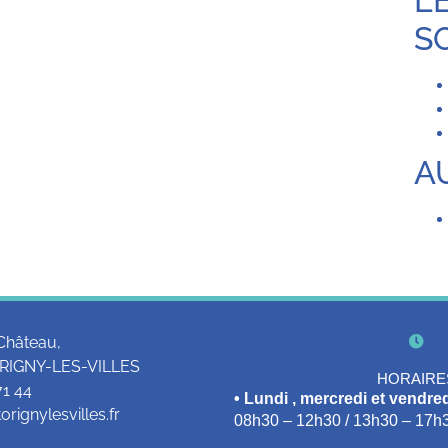
L
S
A
Château,
RIGNY-LES-VILLES
HORAIRE
71 44
• Lundi , mercredi et vendred
rignylesvilles.fr
08h30 – 12h30 / 13h30 – 17h