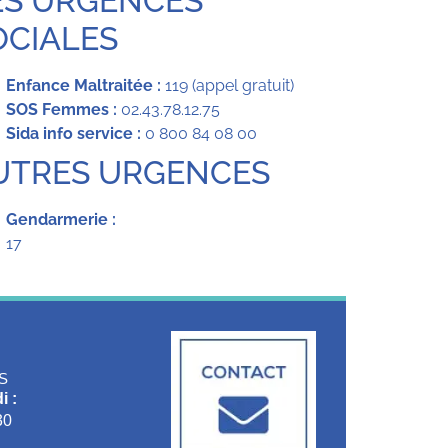
ES URGENCES
OCIALES
Enfance Maltraitée :
119 (appel gratuit)
SOS Femmes :
02.43.78.12.75
Sida info service :
0 800 84 08 00
UTRES URGENCES
Gendarmerie :
17
S
i :
30