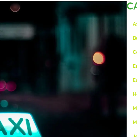
C
A
B
C
E
E
H
M
M
J