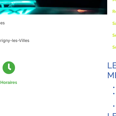
R
des
S
S
igny-les-Villes
S
L
M
Horaires