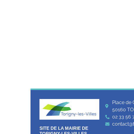
Place de 
50160 TO
02 33 56 
contact@to
SITE DE LA MAIRIE DE
TORIGNY-LES-VILLES