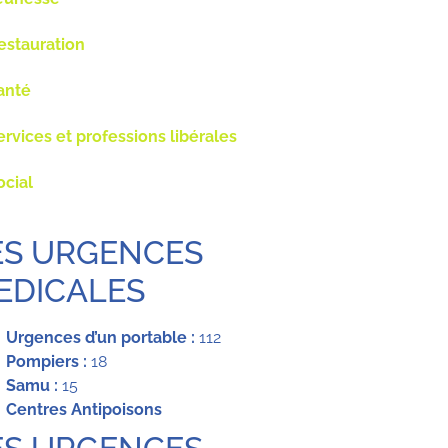
estauration
anté
ervices et professions libérales
ocial
ES URGENCES
EDICALES
Urgences d’un portable :
112
Pompiers :
18
Samu :
15
Centres Antipoisons