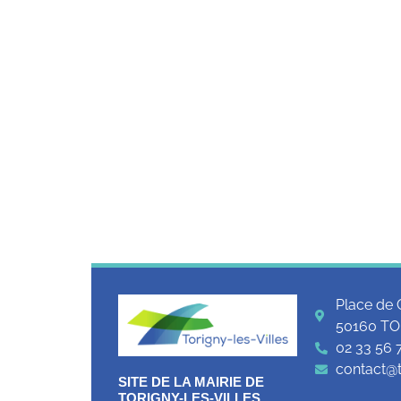
Place de 
50160 TO
02 33 56 
contact@to
SITE DE LA MAIRIE DE
TORIGNY-LES-VILLES