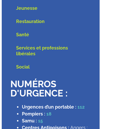
Jeunesse
Restauration
Santé
Services et professions
libérales
Social
NUMÉROS
D'URGENCE :
Urgences d’un portable :
112
Pompiers :
18
Samu :
15
Centres Antipoisons :
Angers :