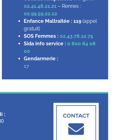
02.41.48.21.21
– Rennes :
02.99.59.22.22
Enfance Maltraitée :
119
(appel
gratuit)
SOS Femmes :
02.43.78.12.75
Sida info service :
0 800 84 08
00
Gendarmerie :
17
i :
30