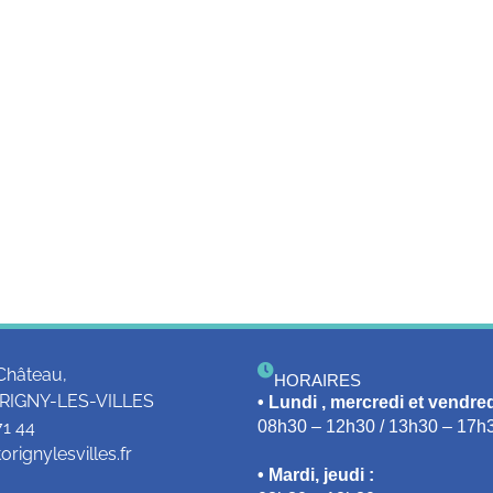
Château,
HORAIRES
RIGNY-LES-VILLES
• Lundi , mercredi et vendred
71 44
08h30 – 12h30 / 13h30 – 17h
rignylesvilles.fr
• Mardi, jeudi :