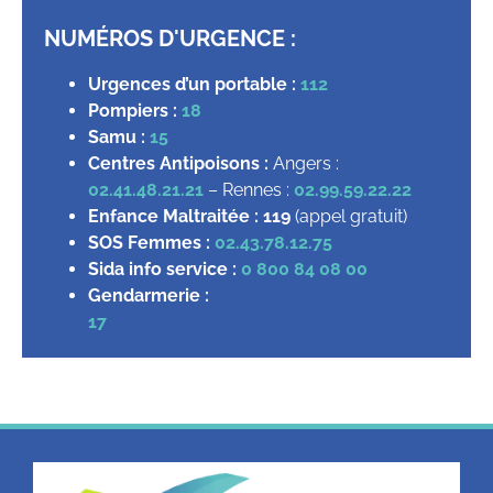
NUMÉROS D'URGENCE :
Urgences d’un portable :
112
Pompiers :
18
Samu :
15
Centres Antipoisons :
Angers :
02.41.48.21.21
– Rennes :
02.99.59.22.22
Enfance Maltraitée :
119
(appel gratuit)
SOS Femmes :
02.43.78.12.75
Sida info service :
0 800 84 08 00
Gendarmerie :
17