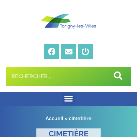
Accueil
»
cimetière
CIMETIÈRE