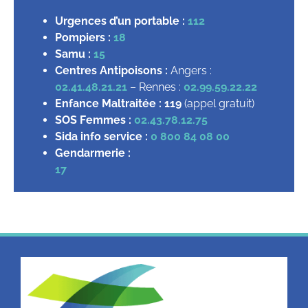
Urgences d’un portable :
112
Pompiers :
18
Samu :
15
Centres Antipoisons :
Angers :
02.41.48.21.21
– Rennes :
02.99.59.22.22
Enfance Maltraitée :
119
(appel gratuit)
SOS Femmes :
02.43.78.12.75
Sida info service :
0 800 84 08 00
Gendarmerie :
17