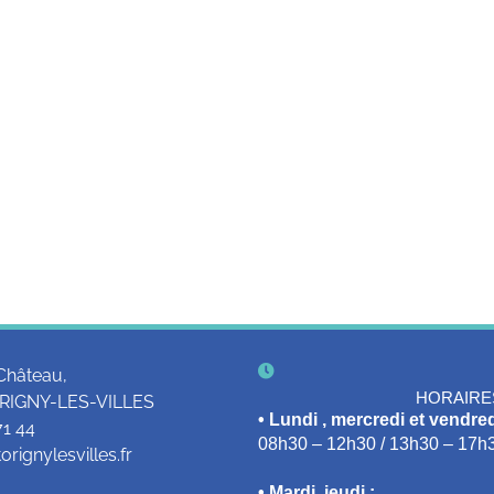
Château,
HORAIRE
RIGNY-LES-VILLES
• Lundi , mercredi et vendred
71 44
08h30 – 12h30 / 13h30 – 17h
rignylesvilles.fr
• Mardi, jeudi :