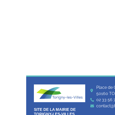
Place de 
50160 TO
02 33 56 
contact@to
SITE DE LA MAIRIE DE
TORIGNY-LES-VILLES