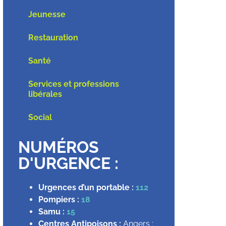
Jeunesse
Restauration
Santé
Services et professions
libérales
Social
NUMÉROS
D'URGENCE :
Urgences d’un portable :
112
Pompiers :
18
Samu :
15
Centres Antipoisons :
Angers :