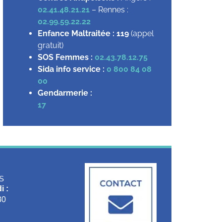
02.41.48.21.21
– Rennes :
02.99.59.22.22
Enfance Maltraitée :
119
(appel
gratuit)
SOS Femmes :
02.43.78.12.75
Sida info service :
0 800 84 08
00
Gendarmerie :
17
S
i :
30