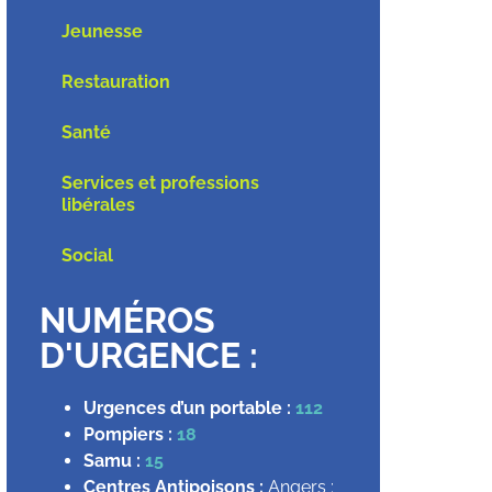
Jeunesse
Restauration
Santé
Services et professions
libérales
Social
NUMÉROS
D'URGENCE :
Urgences d’un portable :
112
Pompiers :
18
Samu :
15
Centres Antipoisons :
Angers :