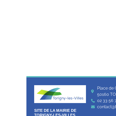
Place de 
50160 TO
02 33 56 
contact@to
SITE DE LA MAIRIE DE
TORIGNY-LES-VILLES