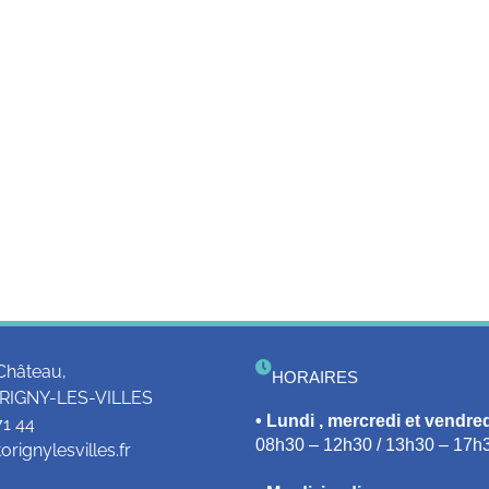
Château,
HORAIRES
RIGNY-LES-VILLES
• Lundi , mercredi et vendred
71 44
08h30 – 12h30 / 13h30 – 17h
rignylesvilles.fr