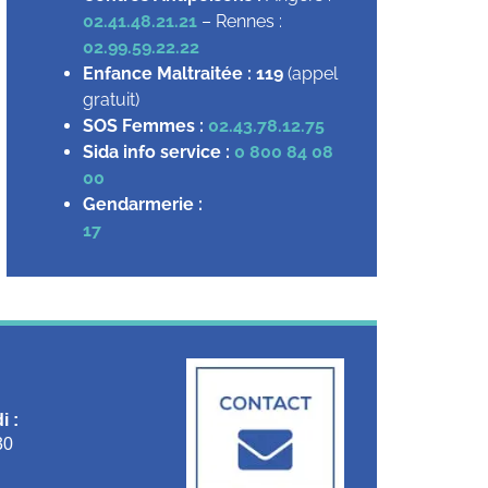
02.41.48.21.21
– Rennes :
02.99.59.22.22
Enfance Maltraitée :
119
(appel
gratuit)
SOS Femmes :
02.43.78.12.75
Sida info service :
0 800 84 08
00
Gendarmerie :
17
i :
30