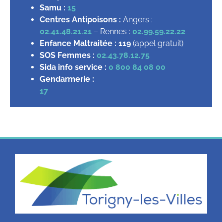
Samu :
15
Centres Antipoisons :
Angers :
02.41.48.21.21
– Rennes :
02.99.59.22.22
Enfance Maltraitée :
119
(appel gratuit)
SOS Femmes :
02.43.78.12.75
Sida info service :
0 800 84 08 00
Gendarmerie :
17